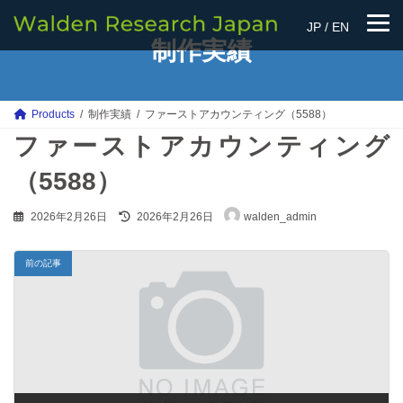
コ
ナ
ン
ビ
JP
/
EN
テ
ゲ
制作実績
ン
ー
ツ
シ
へ
ョ
ス
ン
Products
制作実績
ファーストアカウンティング（5588）
キ
に
ファーストアカウンティング
ッ
移
プ
動
（5588）
最
2026年2月26日
2026年2月26日
walden_admin
終
更
新
前の記事
日
時
: