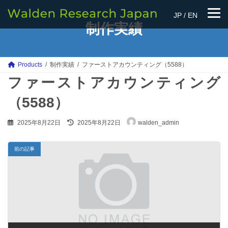
コ
ナ
ン
ビ
JP
/
EN
テ
ゲ
制作実績
ン
ー
ツ
シ
へ
ョ
ス
ン
Products
制作実績
ファーストアカウンティング（5588）
キ
に
ファーストアカウンティング
ッ
移
プ
動
（5588）
最
2025年8月22日
2025年8月22日
walden_admin
終
更
新
前の記事
日
時
: