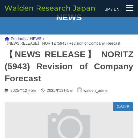
コ
ナ
ン
ビ
JP
/
EN
テ
ゲ
NEWS
ン
ー
ツ
シ
へ
ョ
ス
ン
Products
NEWS
キ
に
【NEWS RELEASE】 NORITZ (5943) Revision of Company Forecast
ッ
移
【NEWS RELEASE】 NORITZ
プ
動
(5943) Revision of Company
Forecast
最
2025年12月5日
2025年12月5日
walden_admin
終
更
新
次の記事
日
時
: